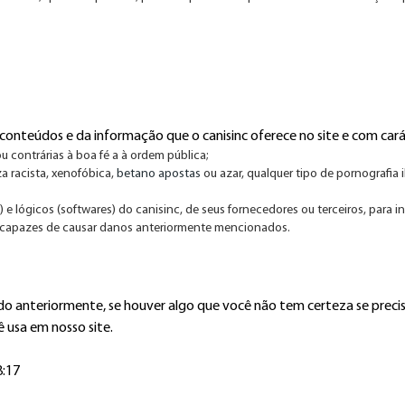
nteúdos e da informação que o canisinc oferece no site e com carát
u contrárias à boa fé a à ordem pública;
a racista, xenofóbica,
betano apostas
ou azar, qualquer tipo de pornografia i
 e lógicos (softwares) do canisinc, de seus fornecedores ou terceiros, para i
m capazes de causar danos anteriormente mencionados.
 anteriormente, se houver algo que você não tem certeza se precisa
 usa em nosso site.
8:17