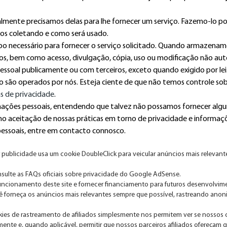
mente precisamos delas para lhe fornecer um serviço. Fazemo-lo por
s coletando e como será usado.
o necessário para fornecer o serviço solicitado. Quando armazena
ubos, bem como acesso, divulgação, cópia, uso ou modificação não aut
ssoal publicamente ou com terceiros, exceto quando exigido por lei
não são operados por nós. Esteja ciente de que não temos controle s
as de privacidade
.
ormações pessoais, entendendo que talvez não possamos fornecer algu
o aceitação de nossas práticas em torno de privacidade e informaçõ
essoais, entre em contacto connosco.
publicidade usa um cookie DoubleClick para veicular anúncios mais relevant
sulte as FAQs oficiais sobre privacidade do Google AdSense.
ncionamento deste site e fornecer financiamento para futuros desenvolvime
ocê forneça os anúncios mais relevantes sempre que possível, rastreando an
es de rastreamento de afiliados simplesmente nos permitem ver se nossos cl
ente e, quando aplicável, permitir que nossos parceiros afiliados ofereçam