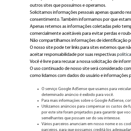
outros sites que possuímos e operamos.
Solicitamos informações pessoais apenas quando real
consentimento. Também informamos por que estamo
Apenas retemos as informações coletadas pelo temp
comercialmente aceitáveis ​​para evitar perdas e ro
Não compartilhamos informações de identificação pe
O nosso site pode ter links para sites externos que 
aceitar responsabilidade por suas respectivas
polític
Você é livre para recusar a nossa solicitação de inf
O uso continuado de nosso site será considerado com
como lidamos com dados do usuário e informações p
O serviço Google AdSense que usamos para veicular 
determinado anúncio é exibido para você.
Para mais informações sobre o Google AdSense, con
Utilizamos anúncios para compensar os custos de fu
por este site foram projetados para garantir que v
semelhantes que possam ser do seu interesse.
Vários parceiros anunciam em nosso nome e os cooki
parceiros, para que possamos creditá-los adequadam