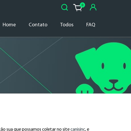
Abrir
0
busca
Home
Contato
Todos
FAQ
ação sua que possamos coletar no site
canisinc
, e